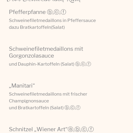
Pfefferpfanne ⓑ,ⓒ,ⓕ
Schweinefiletmedaillons in Pfeffersauce
dazu Bratkartoffeln(Salat)
Schweinefiletmedaillons mit
Gorgonzolasauce
und Dauphin-Kartoffeln (Salat) ⓑ,ⓒ,ⓕ
„Manitari“
Schweinefiletmedaillons mit frischer
Champignonsauce
und Bratkartoffeln (Salat) ⓑ,ⓒ,ⓕ
Schnitzel „Wiener Art“ⓐ,ⓑ,ⓒ,ⓕ