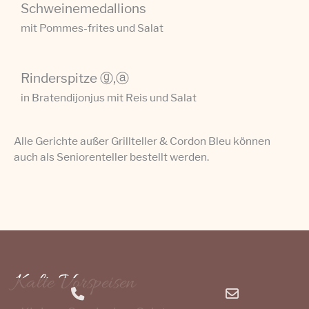
Schweinemedallions
mit Pommes-frites und Salat
Rinderspitze ⓖ,ⓐ
in Bratendijonjus mit Reis und Salat
Alle Gerichte außer Grillteller & Cordon Bleu können
auch als Seniorenteller bestellt werden.
Kalte Vorspeisen
Phone
Email